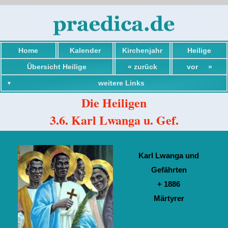
Home
Kalender
Kirchenjahr
Heilige
Übersicht Heilige
« zurück
vor »
weitere Links
Die Heiligen
3.6. Karl Lwanga u. Gef.
Übersicht Heilige
Karl Lwanga und
Einführung Heilige
Gefährten
Worte von Heiligen
+ 1886
Übersicht Maria
Märtyrer
Verschiedenes
Heilige Schrift