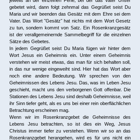
jeweils an der einzelnen Perle, bei der das Vater Unser
gebetet wird, dann folgt zehnmal das Gegrüßet seist Du
Maria und wir beenden das Gesätz mit dem Ehre sei dem
Vater. Das Wort "Gesätz" hat nichts mit dem Wort Gesetz
zu tun, sondern kommt von Satz. Ein Rosenkranzgesätz
ist der verallgemeinernde Sammelbegriff für die einzelnen
Sätze des Gebetes.
In jedem Gegrüßet seist Du Maria fügen wir hinter dem
Wort Jesus ein Geheimnis ein. Unter einem Geheimnis
verstehen wir meist etwas, das man für sich behalten soll,
in das nur wenige eingeweiht sind. Hier hat das Wort aber
noch eine andere Bedeutung. Wir sprechen von den
Geheimnissen des Lebens Jesu. Das, was im Leben Jesu
geschieht, macht uns den verborgenen Gott offenbar. Die
Stationen des Lebens Jesu sind deshalb Geheimnisse, weil
ihr Sinn tiefer geht, als es uns bei einer rein oberflächlichen
Betrachtung erscheinen mag.
Wenn wir im Rosenkranzgebet die Geheimnisse des
Lebens Jesu betrachten, so ist dies ein Weg, Jesus
Christus immer tiefer zu verstehen. Wenn wir so an das
Rosenkranzgebet herangehen, wird es für uns nicht ein