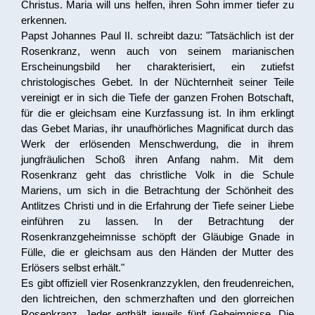
Christus. Maria will uns helfen, ihren Sohn immer tiefer zu
erkennen.
Papst Johannes Paul II. schreibt dazu: "Tatsächlich ist der
Rosenkranz, wenn auch von seinem marianischen
Erscheinungsbild her charakterisiert, ein zutiefst
christologisches Gebet. In der Nüchternheit seiner Teile
vereinigt er in sich die Tiefe der ganzen Frohen Botschaft,
für die er gleichsam eine Kurzfassung ist. In ihm erklingt
das Gebet Marias, ihr unaufhörliches Magnificat durch das
Werk der erlösenden Menschwerdung, die in ihrem
jungfräulichen Schoß ihren Anfang nahm. Mit dem
Rosenkranz geht das christliche Volk in die Schule
Mariens, um sich in die Betrachtung der Schönheit des
Antlitzes Christi und in die Erfahrung der Tiefe seiner Liebe
einführen zu lassen. In der Betrachtung der
Rosenkranzgeheimnisse schöpft der Gläubige Gnade in
Fülle, die er gleichsam aus den Händen der Mutter des
Erlösers selbst erhält."
Es gibt offiziell vier Rosenkranzzyklen, den freudenreichen,
den lichtreichen, den schmerzhaften und den glorreichen
Rosenkranz. Jeder enthält jeweils fünf Geheimnisse. Die