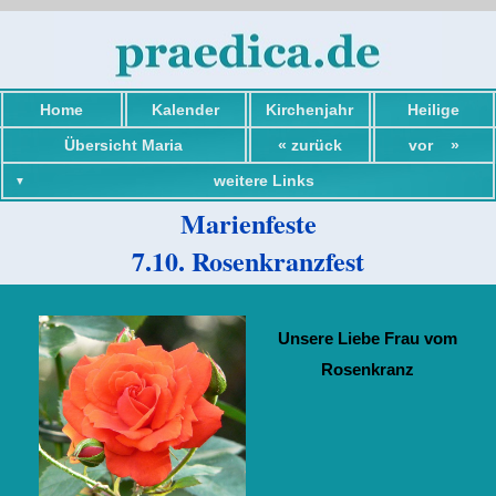
Home
Kalender
Kirchenjahr
Heilige
Übersicht Maria
« zurück
vor »
weitere Links
Marienfeste
7.10. Rosenkranzfest
« Marienfeste
Unsere Liebe Frau vom
Marienfeste »
Rosenkranz
Marienfeste
Texte zu Maria
Rosenkranzgebet
Übersicht Heilige